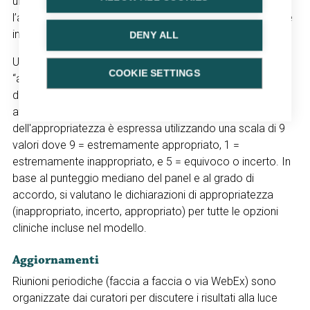
un team multidisciplinare di 9-15 esperti di valutare
l’appropriatezza delle opzioni diagnostiche o terapeutiche
incluse nelle serie di casi.
DENY ALL
Un’opzione diagnostica o terapeutica è definita
COOKIE SETTINGS
“appropriata” quando i benefici previsti (p.es. la riduzione
dei sintomi) superano i rischi previsti (p.es. gli effetti
avversi) di un margine sufficiente.
1
La misura
dell'appropriatezza è espressa utilizzando una scala di 9
valori dove 9 = estremamente appropriato, 1 =
estremamente inappropriato, e 5 = equivoco o incerto. In
base al punteggio mediano del panel e al grado di
accordo, si valutano le dichiarazioni di appropriatezza
(inappropriato, incerto, appropriato) per tutte le opzioni
cliniche incluse nel modello.
Aggiornamenti
Riunioni periodiche (faccia a faccia o via WebEx) sono
organizzate dai curatori per discutere i risultati alla luce