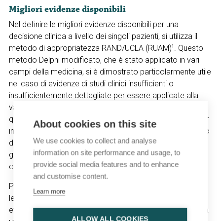
Migliori evidenze disponibili
Nel definire le migliori evidenze disponibili per una
decisione clinica a livello dei singoli pazienti, si utilizza il
metodo di appropriatezza RAND/UCLA (RUAM)
1
. Questo
metodo Delphi modificato, che è stato applicato in vari
campi della medicina, si è dimostrato particolarmente utile
nel caso di evidenze di studi clinici insufficienti o
insufficientemente dettagliate per essere applicate alla
vasta gamma di pazienti esaminati nella pratica clinica
quotidiana.
2
Il RUAM include un approccio sistematico per
About cookies on this site
integrare le evidenze di studi clinici con il giudizio collettivo
We use cookies to collect and analyse
di esperti.
1
Diversi studi hanno dimostrato che il RUAM
information on site performance and usage, to
genera risultati affidabili, internamente coerenti e
provide social media features and to enhance
clinicamente validi.
3
and customise content.
Per ogni argomento, viene condotto uno studio della
Learn more
letteratura per valutare in modo critico e sintetizzare le
evidenze di studi clinici. Successivamente, viene chiesto a
ALLOW ALL COOKIES